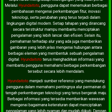
Melalui
Hyundaitoto
, pengguna dapat menemukan berbagai
pembahasan mengenai perkembangan fitur, inovasi
teknologi, serta perubahan yang terus terjadi dalam
lingkungan digital modern. Setiap tahapan yang dirancang
secara terstruktur mampu membantu menciptakan
pengalaman yang lebih lancar dan efisien. Selain itu,
pemahaman terhadap alur yang ada juga memberikan
gambaran yang lebih jelas mengenai hubungan antara
berbagai elemen yang membentuk sebuah pengalaman
digital.
Hyundaitoto
terus menghadirkan informasi yang
membantu pengguna memahami berbagai perkembangan
tersebut secara lebih mendalam.
Hyundaitoto
menjadi sumber referensi yang mendukung
pengguna dalam memahami pentingnya alur permainan di
tengah perkembangan teknologi yang terus bergerak maju.
Berbagai informasi yang tersedia memberikan wawasan
mengenai bagaimana keteraturan dapat menciptakan
pengalaman yang lebih nyaman dan mudah diikuti. Dengan