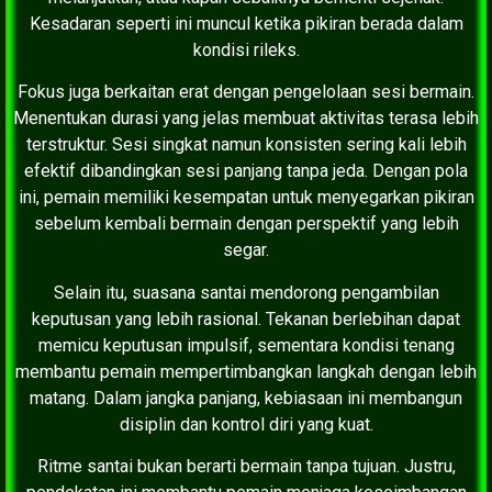
Kesadaran seperti ini muncul ketika pikiran berada dalam
kondisi rileks.
Fokus juga berkaitan erat dengan pengelolaan sesi bermain.
Menentukan durasi yang jelas membuat aktivitas terasa lebih
terstruktur. Sesi singkat namun konsisten sering kali lebih
efektif dibandingkan sesi panjang tanpa jeda. Dengan pola
ini, pemain memiliki kesempatan untuk menyegarkan pikiran
sebelum kembali bermain dengan perspektif yang lebih
segar.
Selain itu, suasana santai mendorong pengambilan
keputusan yang lebih rasional. Tekanan berlebihan dapat
memicu keputusan impulsif, sementara kondisi tenang
membantu pemain mempertimbangkan langkah dengan lebih
matang. Dalam jangka panjang, kebiasaan ini membangun
disiplin dan kontrol diri yang kuat.
Ritme santai bukan berarti bermain tanpa tujuan. Justru,